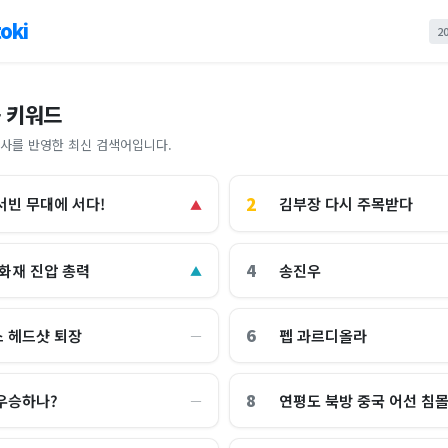
oki
2
 키워드
사를 반영한 최신 검색어입니다.
2
김부장 다시 주목받다
서빈 무대에 서다!
▲
4
 화재 진압 총력
송진우
▲
6
 헤드샷 퇴장
펩 과르디올라
―
8
우승하나?
연평도 북방 중국 어선 침
―