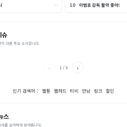
10
니
이범호 감독 활약 좋아!
―
“제헌절이 코스피 살렸다”…국내증
이슈
파크골프 시장, 일제 독점 깨졌다..
억원으로 '시간'을 샀다
안도, 왜?
 내린다...내륙 중심 최대 150mm
업이 시장 절반 차지
많이 다룬 주요 소식입니다.
매일경제
조선일보
‹
›
1
/
3
인기 검색어：
웹툰
웹하드
티비
만남
링크
할인
 뉴스
기사를 요약하여 보여줍니다.