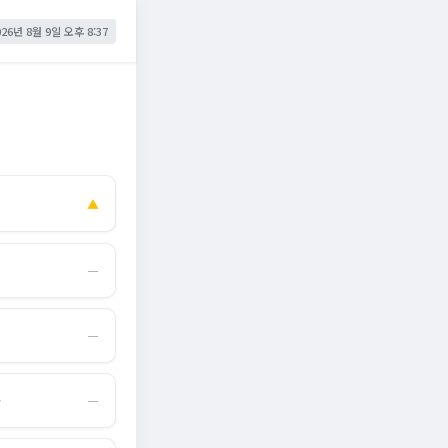
026년 8월 9일 오후 8:37
▲
―
―
몰
―