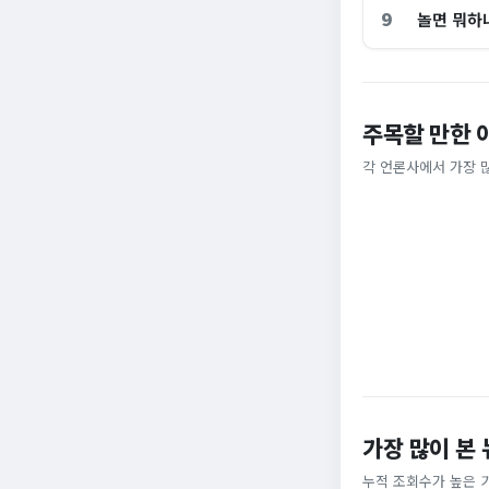
9
놀면 뭐하
주목할 만한 
홈플러스, 2000
[날씨] 오늘 밤 또
각 언론사에서 가장 
비즈워치
YTN
가장 많이 본
누적 조회수가 높은 