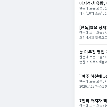
이지성·차유람, 
한눈에 보는 오늘 :
과의 '10억 소송'
에 따르면 서울고법 민
[단독]알몸 정
한눈에 보는 오늘 : 
오전 4시께 알몸으로
로 방향을 튼 장면이 
눈 마주친 행인
한눈에 보는 오늘 :
행한 조직폭력배들이
성열)는 폭력행위 등 
"여주 하천에 5
한눈에 보는 오늘 : 
2026.7.18/뉴스
다는 신고가 접수됐다. 
7천피 깨지자 엑
한눈에 보는 오늘 :