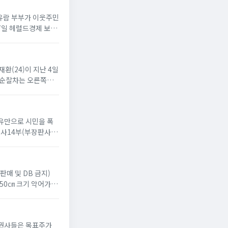
차유람 부부가 이웃주민
17일 헤럴드경제 보도
재환(24)이 지난 4일
, 순찰차는 오른쪽으
이유만으로 시민을 폭
사14부(부장판사 윤
판매 및 DB 금지)
 50㎝ 크기 악어가 있
 증권사들은 목표주가