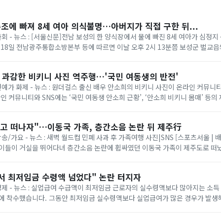
수조에 빠져 8세 여아 의식불명…아버지가 직접 구한 뒤...
사회 - 뉴스 : [서울신문]전남 보성의 한 양식장에서 물에 빠진 8세 여아가 심정
 18일 전남광주통합소방본부 등에 따르면 이날 오후 2시 13분쯤 보성군 벌교
 같은데 보이지 않는다”는 ...
? 과감한 비키니 사진 역주행…'국민 여동생의 반전'
 연예가 화제 - 뉴스 : 원더걸스 출신 배우 안소희의 비키니 사진이 온라인 커뮤
라인 커뮤니티와 SNS에는 ‘국민 여동생 안소희 근황’, ‘안소희 비키니 몸매’ 등의
당 사진은 안소희가 지난 2...
놓고 떠나자"…이동국 가족, 층간소음 논란 뒤 제주行
방송/가요 - 뉴스 : 새벽 월드컵 민폐 사과 후 가족여행 사진|SNS [스포츠서울 | 
아이들이 거실을 뛰어다녀 층간소음 논란에 휩싸였던 이동국 가족이 제주도로 떠났
일 만에 “세상이 버겁게 ...
서 최저임금 수령액 넘었다" 논란 터지자
 경제 - 뉴스 : 실업급여 수급액이 최저임금 근로자의 실수령액보다 많아지는 소득
액보다 실업급여가 많은 경우가 발생해 "실업급여가 근로
 지적이 제기된 만...