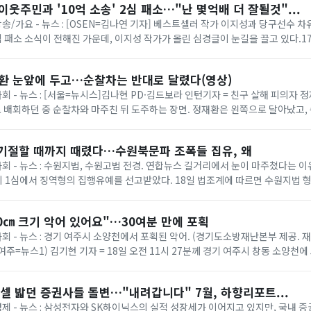
이웃주민과 '10억 소송' 2심 패소…"난 몇억배 더 잘될것"...
 방송/가요 - 뉴스 : [OSEN=김나연 기자] 베스트셀러 작가 이지성과 당구선수 
 2심 패소 소식이 전해진 가운데, 이지성 작가가 올린 심경글이 눈길을 끌고 있다.
사 8-3부(부장 임종효)...
재환 눈앞에 두고…순찰차는 반대로 달렸다(영상)
사회 - 뉴스 : [서울=뉴시스]김나현 PD·김드보라 인턴기자 = 친구 살해 피의자 정
 배회하던 중 순찰차와 마주친 뒤 도주하는 장면. 정재환은 왼쪽으로 달아났고
잡혔다. (제공=피해자...
 기절할 때까지 때렸다…수원북문파 조폭들 집유, 왜
 사회 - 뉴스 : 수원지법, 수원고법 전경. 연합뉴스 길거리에서 눈이 마주쳤다는 
 1심에서 징역형의 집행유예를 선고받았다. 18일 법조계에 따르면 수원지법 형
처벌에 관한 법률 위반(단체 등의...
0㎝ 크기 악어 있어요"…30여분 만에 포획
사회 - 뉴스 : 경기 여주시 소양천에서 포획된 악어. (경기도소방재난본부 제공. 재
1 (여주=뉴스1) 김기현 기자 = 18일 오전 11시 27분께 경기 여주시 창동 소양천에
소방 ...
셀 밟던 증권사들 돌변…"내려갑니다" 7월, 하향리포트...
 경제 - 뉴스 : 삼성전자와 SK하이닉스의 실적 성장세가 이어지고 있지만, 국내