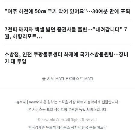
"여주 하천에 50㎝ 크기 악어 있어요"…30여분 만에 포획
7천피 깨지자 엑셀 밟던 증권사들 돌변…"내려갑니다" 7
월, 하향리포트...
소방청, 인천 쿠팡물류센터 화재에 국가소방동원령…장비
21대 투입
금 시세
MBTI 무료테스트
MBTI
뉴토끼 | newtoki 은 원하는 소식을 가장 빠르고 정확하게 전달합니다.
본 서비스는 포털 사이트와 무관한 독립 서비스입니다.
© newtoki Corp. All Rights Reserved.
한국경제줌
뉴토끼 최신주소
까치탑
한국 쿠폰
애드팝