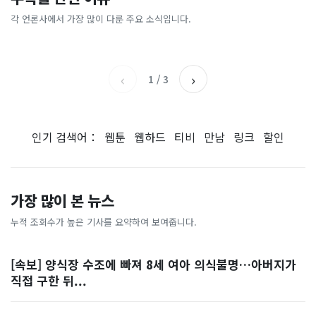
[날씨] 오늘 밤 또 내린다...내
파크골프 시장, 일제 독점 깨
간'을 샀다
국내증시 휴장에 개미들 안도,
륙 중심 최대 150mm
졌다...국산 53개 중소기업이
왜?
각 언론사에서 가장 많이 다룬 주요 소식입니다.
비즈워치
매일경제
시장 절반 차지
YTN
조선일보
‹
›
1
/
3
인기 검색어：
웹툰
웹하드
티비
만남
링크
할인
가장 많이 본 뉴스
누적 조회수가 높은 기사를 요약하여 보여줍니다.
[속보] 양식장 수조에 빠져 8세 여아 의식불명…아버지가
직접 구한 뒤...