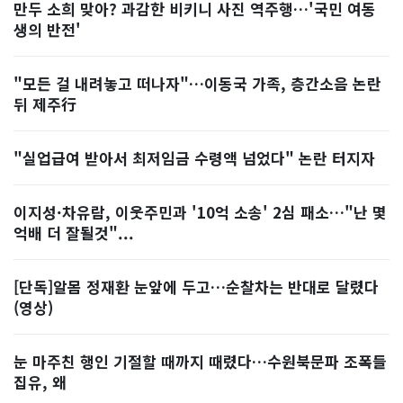
만두 소희 맞아? 과감한 비키니 사진 역주행…'국민 여동
생의 반전'
"모든 걸 내려놓고 떠나자"…이동국 가족, 층간소음 논란
뒤 제주行
"실업급여 받아서 최저임금 수령액 넘었다" 논란 터지자
이지성·차유람, 이웃주민과 '10억 소송' 2심 패소…"난 몇
억배 더 잘될것"...
[단독]알몸 정재환 눈앞에 두고…순찰차는 반대로 달렸다
(영상)
눈 마주친 행인 기절할 때까지 때렸다…수원북문파 조폭들
집유, 왜