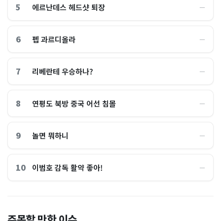
5
에르난데스 헤드샷 퇴장
―
6
펩 과르디올라
―
7
리베란테 우승하나?
―
8
연평도 북방 중국 어선 침몰
―
9
놀면 뭐하니
―
10
이범호 감독 활약 좋아!
―
홈플러스, 2000억원으로 '시
“제헌절이 코스피 살렸다”…
주목할 만한 이슈